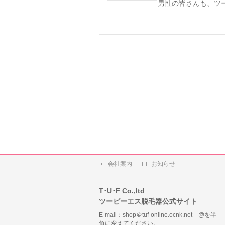
男性の皆さんも、ツ
会社案内
お知らせ
T･U･F Co.,ltd
ツーピーエス脱毛器公式サイト
E-mail：shop＠tuf-online.ocnk.net @を半
角に変えてください。