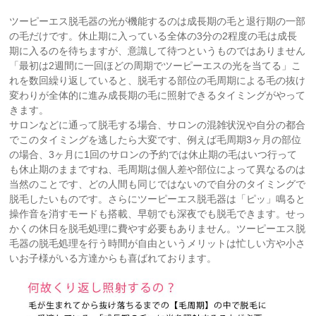
ツーピーエス脱毛器の光が機能するのは成長期の毛と退行期の一部
の毛だけです。休止期に入っている全体の3分の2程度の毛は成長
期に入るのを待ちますが、意識して待つというものではありません
「最初は2週間に一回ほどの周期でツーピーエスの光を当てる」こ
れを数回繰り返していると、脱毛する部位の毛周期による毛の抜け
変わりが全体的に進み成長期の毛に照射できるタイミングがやって
きます。
サロンなどに通って脱毛する場合、サロンの混雑状況や自分の都合
でこのタイミングを逃したら大変です、例えば毛周期3ヶ月の部位
の場合、3ヶ月に1回のサロンの予約では休止期の毛はいつ行って
も休止期のままですね、毛周期は個人差や部位によって異なるのは
当然のことです、どの人間も同じではないので自分のタイミングで
脱毛したいものです。さらにツーピーエス脱毛器は「ピッ」鳴ると
操作音を消すモードも搭載、早朝でも深夜でも脱毛できます。せっ
かくの休日を脱毛処理に費やす必要もありません。ツーピーエス脱
毛器の脱毛処理を行う時間が自由というメリットは忙しい方や小さ
いお子様がいる方達からも喜ばれております。