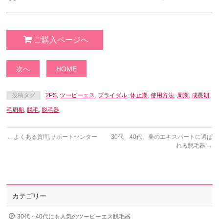
ご購入ページへ
次へ
HOME
投稿タグ
2PS
,
ツーピーエス
,
ブライダル
,
休止期
,
使用方法
,
周期
,
成長期
,
毛周期
,
脱毛
,
脱毛器
←
よくある質問,サポートセンター
30代、40代、美のエキスパートに選ば
れる脱毛器
→
カテゴリー
30代・40代にも人気のツーピーエス脱毛器