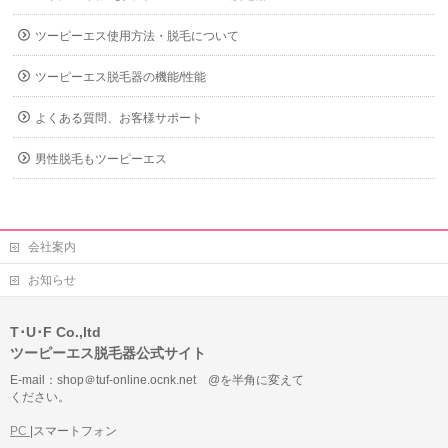
ツーピーエス使用方法・脱毛について
ツーピーエス脱毛器の機能/性能
よくある質問、お客様サポート
男性脱毛もツーピーエス
会社案内
お知らせ
T･U･F Co.,ltd
ツーピーエス脱毛器公式サイト
E-mail：shop＠tuf-online.ocnk.net @を半角に変えて
ください。
PC
|スマートフォン