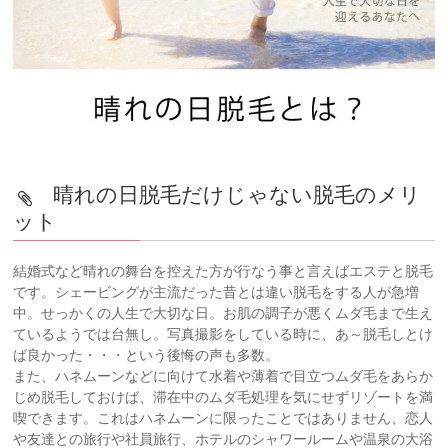
晴れの日脱毛だけじゃない脱毛のメリ
ット
結婚式など晴れの舞台を控えた方が行なう事と言えばエステと脱毛
です。シェービングが主流だった昔とは違い脱毛をする人が急増
中。せっかくの人生で大切な日。お肌の調子が悪くムダ毛まで生え
ているようでは台無し。写真撮影をしている時に、あ～脱毛しとけ
ば良かった・・・という後悔の声も多数。
また、ハネムーンなどに向けて水着や薄着で目立つムダ毛をあらか
じめ脱毛しておけば、滞在中のムダ毛処理を気にせずリゾートを満
喫できます。これはハネムーンに限ったことではありません、恋人
や友達との旅行や社員旅行、ホテルのシャワールームや温泉の大浴